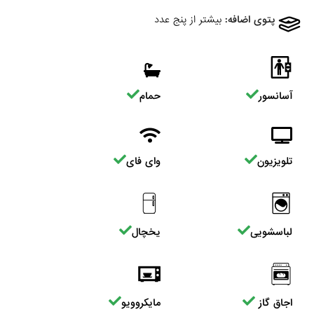
پتوی اضافه:
بیشتر از پنج عدد
آسانسور
حمام
تلویزیون
وای فای
لباسشویی
یخچال
اجاق گاز
مایکروویو