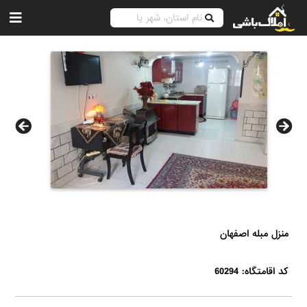
منزل مبله اصفهان
کد اقامتگاه: 60294