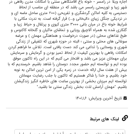
اجاره ویلا در رامسر - خونه باغ اقامتگاهی سنتی با امکانات مدرن رفاهی در
شهر زیبا و توریستی رامسر می باشد که در منطقه ای مناسب از لحاظ
دسترسی به کلیه اماکن گردشگری و تفریحی (۲۰۰ متری ساحل ماسه ای و
در نزدیکی جنگل زیبای دالیخانی و...) قرار گرفته است. به ندرت مکانی با
شرایط خونه باغ در میان باغی ۳۰۰۰ متری کیوی و پرتقال و حیاط زیبا و
گلکاری شده به همراه آلاچیق رویایی و تماشای ماکیان و گلخانه کاکتوس و
طبخ غذاهای محلی (در صورت درخواست و هماهنگی مهمان ) و عرضه
سوغاتی های محلی و سنتی ؛ البته در حوزه شهری که تلفیقی از زندگی
شهری و روستایی را تداعی می کند دست یافتی است. تلاش ما فراهم کردن
امکانات رفاهی با بهترین کیفیت از لحاظ تمیز بودن و گرمایش و سرمایش
برای مهمانان عزیز می باشد و افتخار می کنیم که در این راه تاکنون موفق
بوده ایم و توانسته ایم حضور مجدد دوستان را شاهد باشیم. خرسندیم که با
بیش از هفت سال ارائه خدمت در زمره یکی از امن ترین اماکن به نوبه
خود باشیم. و خدا را شاکر هستیم که تاکنون با جلب رضایت مهمانان
توانسته ایم میزبان بخشی از بهترین ساعت های خاطره انگیز زندگیشان
باشیم. "مهمان آرامش لذت بخش زندگی سنتی ما باشید."
تاریخ آخرین ویرایش: ۱۴۰۱,۱,۶
لینک های مرتبط