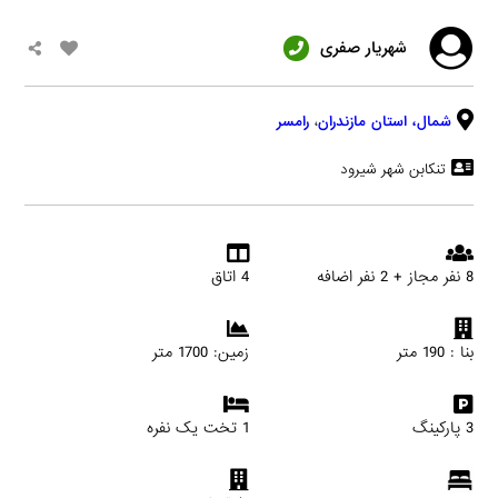
شهریار صفری
شمال،
استان مازندران
،
رامسر
تنکابن شهر شیرود
8 نفر مجاز + 2 نفر اضافه
4 اتاق
بنا : 190 متر
زمین: 1700 متر
3 پارکینگ
1 تخت یک نفره