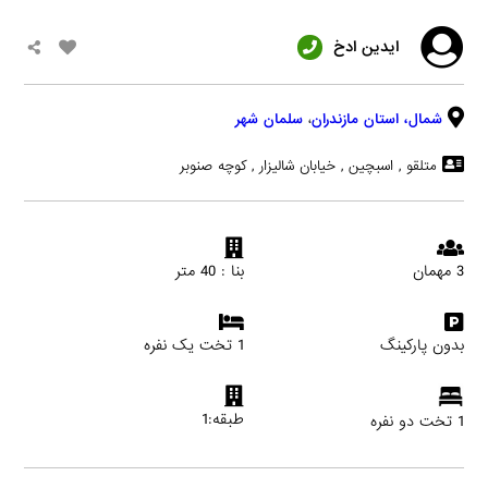
ایدین ادخ
شمال،
استان مازندران
،
سلمان شهر
متلقو , اسبچین , خیابان شالیزار , کوچه صنوبر
3 مهمان
بنا : 40 متر
بدون پارکینگ
1 تخت یک نفره
طبقه:1
1 تخت دو نفره