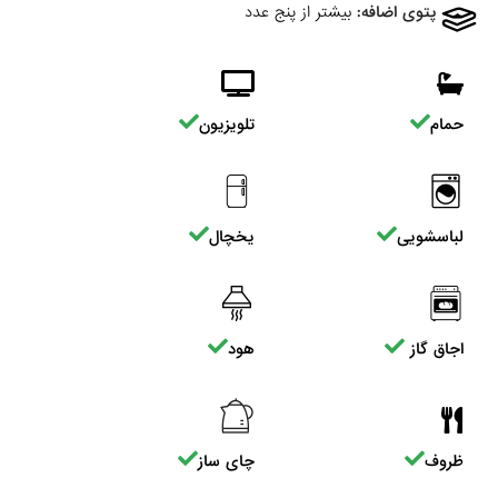
پتوی اضافه:
بیشتر از پنج عدد
حمام
تلویزیون
لباسشویی
یخچال
اجاق گاز
هود
ظروف
چای ساز