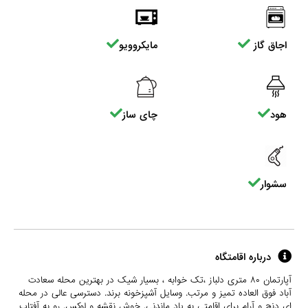
اجاق گاز
مایکروویو
هود
چای ساز
سشوار
درباره اقامتگاه
آپارتمان ۸۰ متری دلباز ،تک خوابه ، بسیار شیک در بهترین محله سعادت
آباد فوق العاده تمیز و مرتب. وسایل آشپزخونه برند. دسترسی عالی در محله
ای دنج و آرام برای اقامتی به یاد ماندنی. خوش نقشه و لوکس. رو به آفتاب