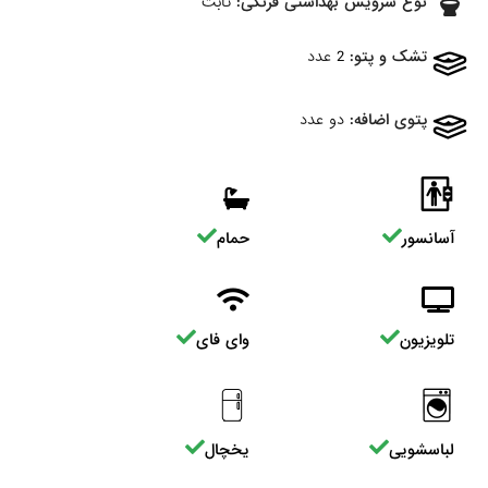
نوع سرویس بهداشتی فرنگی:
ثابت
تشک و پتو:
2 عدد
پتوی اضافه:
دو عدد
آسانسور
حمام
تلویزیون
وای فای
لباسشویی
یخچال