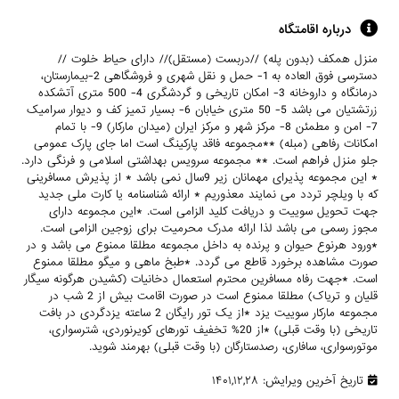
درباره اقامتگاه
منزل همکف (بدون پله) //دربست (مستقل)// دارای حیاط خلوت //
دسترسی فوق العاده به 1- حمل و نقل شهری و فروشگاهی 2-بیمارستان،
درمانگاه و داروخانه 3- امکان تاریخی و گردشگری 4- 500 متری آتشکده
زرتشتیان می باشد 5- 50 متری خیابان 6- بسیار تمیز کف و دیوار سرامیک
7- امن و مطمئن 8- مرکز شهر و مرکز ایران (میدان مارکار) 9- با تمام
امکانات رفاهی (مبله) **مجموعه فاقد پارکینگ است اما جای پارک عمومی
جلو منزل فراهم است. ** مجموعه سرویس بهداشتی اسلامی و فرنگی دارد.
* این مجموعه پذیرای مهمانان زیر 9سال نمی باشد * از پذیرش مسافرینی
که با ویلچر تردد می نمایند معذوریم * ارائه شناسنامه یا کارت ملی جدید
جهت تحویل سوییت و دریافت کلید الزامی است. *این مجموعه دارای
مجوز رسمی می باشد لذا ارائه مدرک محرمیت برای زوجین الزامی است.
*ورود هرنوع حیوان و پرنده به داخل مجموعه مطلقا ممنوع می باشد و در
صورت مشاهده برخورد قاطع می گردد. *طبخ ماهی و میگو مطلقا ممنوع
است. *جهت رفاه مسافرین محترم استعمال دخانیات (کشیدن هرگونه سیگار
قلیان و تریاک) مطلقا ممنوع است در صورت اقامت بیش از 2 شب در
مجموعه مارکار سوییت یزد *از یک تور رایگان 2 ساعته یزدگردی در بافت
تاریخی (با وقت قبلی) *از 20% تخفیف تورهای کویرنوردی، شترسواری،
موتورسواری، سافاری، رصدستارگان (با وقت قبلی) بهرمند شوید.
تاریخ آخرین ویرایش: ۱۴۰۱,۱۲,۲۸