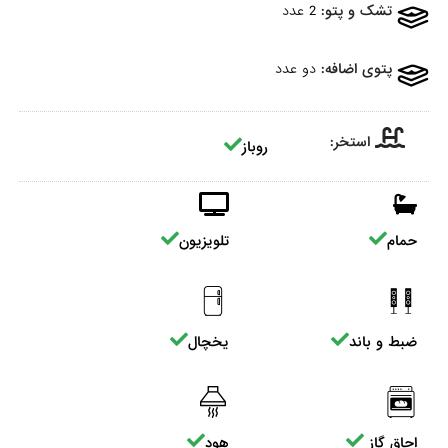
تشک و پتو:
2 عدد
پتوی اضافه:
دو عدد
استخر:
روباز
حمام
تلویزیون
ضبط و باند
یخچال
اجاق گاز
هود