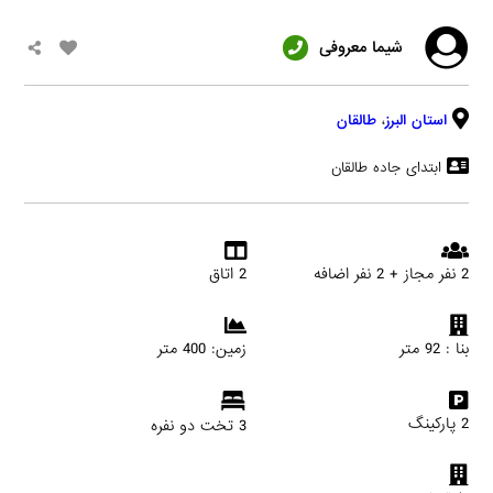
شیما معروفی
استان البرز
،
طالقان
ابتدای جاده طالقان
2 نفر مجاز + 2 نفر اضافه
2 اتاق
بنا : 92 متر
زمین: 400 متر
2 پارکینگ
3 تخت دو نفره