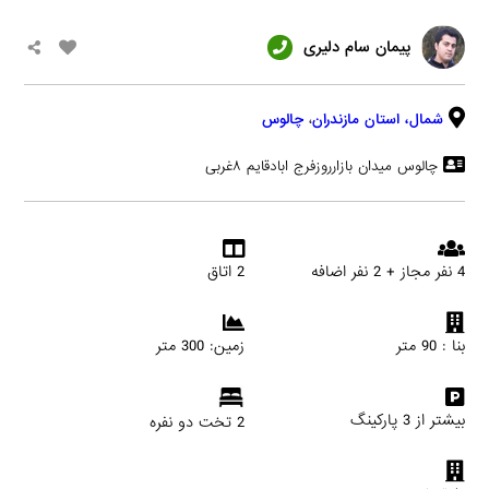
پیمان سام دلیری
شمال،
استان مازندران
،
چالوس
چالوس میدان بازارروزفرج ابادقایم ۸غربی
4 نفر مجاز + 2 نفر اضافه
2 اتاق
بنا : 90 متر
زمین: 300 متر
بیشتر از 3 پارکینگ
2 تخت دو نفره