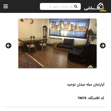
آپارتمان مبله ميدان توحيد
کد اقامتگاه: 78678