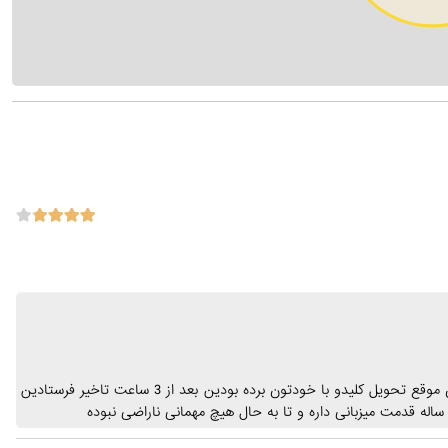
همچین چیزی امکان نداره به این دلیل شما اینجوری نظر دادین چون موقع تحویل کلیدو با خودتون برده بودین بعد از 3 ساعت تاخیر فرستادین