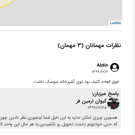
Leaflet
نظرات مهمانان (۳ مهمان)
Abtin
۱۳۹۹/۱۲/۲
فوق العاده کثیف بود.توی آشپزخانه سوسک داشت.
پاسخ میزبان:
کیوان ارمین فر
۱۳۹۹/۱۲/۲۵
که حتی خودتونم زحمت تحویل رو نکشیدین.به هر حال این واحد 5 ساله قدمت میزبانی داره و تا به حال هیچ مهمانی ناراضی نبوده