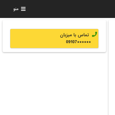
منو
تماس با میزبان
0
9107
******