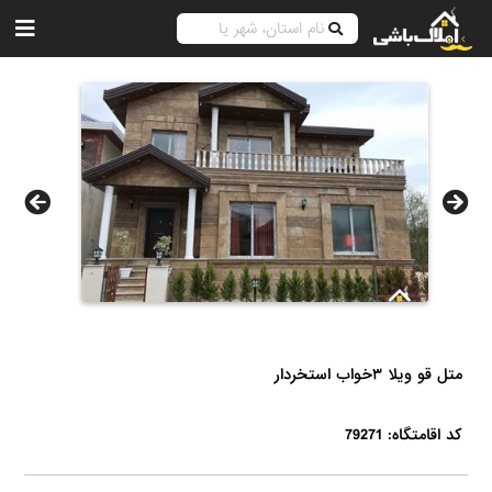
متل قو ويلا ٣خواب استخردار
کد اقامتگاه: 79271