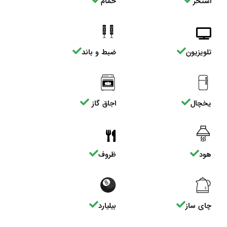
استخر
حمام
تلویزیون
ضبط و باند
یخچال
اجاق گاز
هود
ظروف
چای ساز
بیلیارد