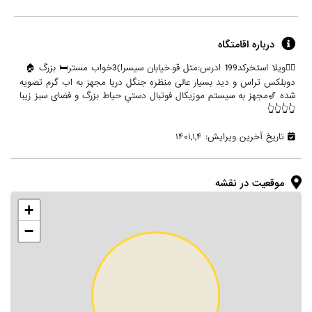
درباره اقامتگاه
🏊‍♂️ويلا استخركد199 ادرس:متل قو.خیابان سيسرا)3خواب مستر🛏 بزرگ 🏠
دوبلکس تراس و دید بسیار عالی منظره جنگل دریا مجهز به اب گرم تصویه
شده 🎷مجهز به سیستم موزیکال فوتبال دستي حیاط بزرگ و فضای سبز زیبا
👆👆👆👆
تاریخ آخرین ویرایش: ۱۴۰۱,۱,۴
موقعیت در نقشه
+
−