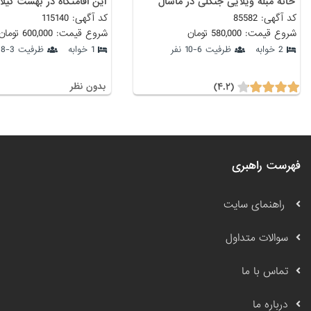
خانه مبله ویلایی جنگلی در ماسال
کد آگهی: 85582
کد آگهی: 115140
شروع قیمت: 580,000 تومان
شروع قیمت: 600,000 تومان
2 خوابه
ظرفیت 6-10 نفر
1 خوابه
ظرفیت 3-8 نفر
(۴.۲)
بدون نظر
فهرست راهبری
راهنمای سایت
سوالات متداول
تماس با ما
درباره ما