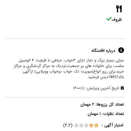
ظروف
درباره اقامتگاه
منزلی بسیار بزرگ و دلباز دارای ۳خواب. حیاطی با ظرفیت ۴ اتومبیل.
مناسب برای خانواده های پر جمعیت.نزدیک به مراکز گردشگری و مراکز
خرید.برای رزرو انواع(سوییت تک خواب دوخواب وویلایی) ازآگهی
باکد78917دیدن فرمایید
تاریخ آخرین ویرایش: ۱۴۰۰,۱۱,۱
تعداد نظرات: ۱ مهمان

(۲.۲)
امتیاز آگهی :