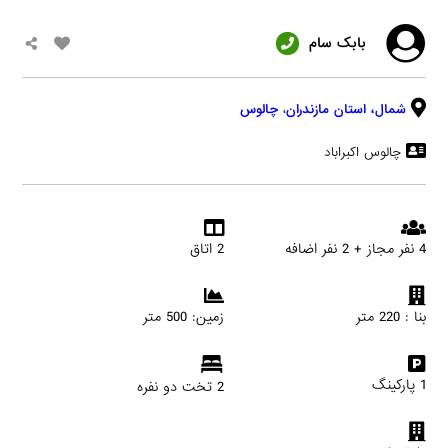
بابک سام
شمال،
استان مازندران
،
چالوس
چالوس اکبراباد
4 نفر مجاز + 2 نفر اضافه
2 اتاق
بنا : 220 متر
زمین: 500 متر
1 پارکینگ
2 تخت دو نفره