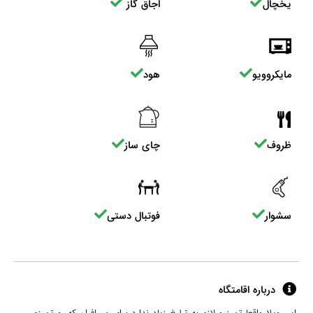
یخچال
اجاق گاز
مایکروویو
هود
ظروف
چای ساز
سشوار
فوتبال دستی
درباره اقامتگاه