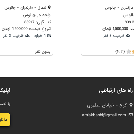
ازندران - چالوس
شمال - مازندران - چالوس
چالوس
واحد در چالوس
کد آگهی: 83917
 تومان
شروع قیمت: 1,500,000 تومان
ظرفیت 3 نفر
1 خوابه
ظرفیت 3 نفر
(۴.۳)
بدون نظر
راه های ارتباطی
اپلیک
با نصب
کرج - خیابان مطهری
amlakbashi@gmail.com
دانل