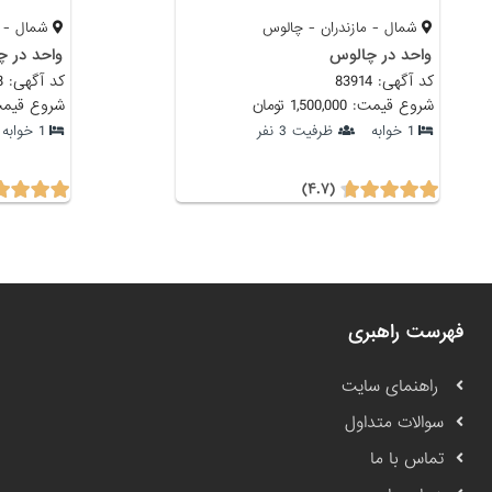
شمال - مازندران - چالوس
شمال - م
واحد در چالوس
واحد در 
کد آگهی: 83914
کد آگهی: 83918
شروع قیمت: 1,500,000 تومان
شروع قیمت: 1,500,000
1 خوابه
ظرفیت 3 نفر
1 خوابه
(۴.۷)
فهرست راهبری
راهنمای سایت
سوالات متداول
تماس با ما