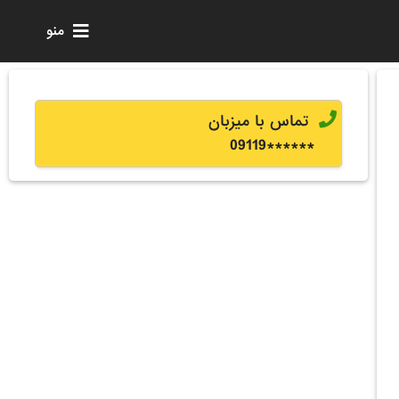
منو
تماس با میزبان
0
9119
******