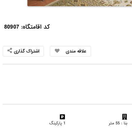
کد اقامتگاه: 80907
علاقه مندی
اشتراک گذاری
بنا : 55 متر
1 پارکینگ