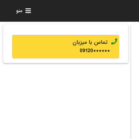
منو
تماس با میزبان
0
9120
******