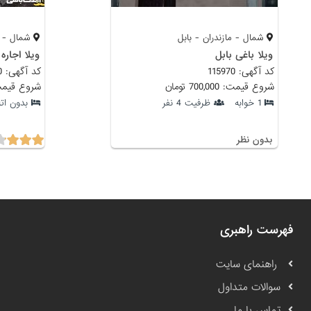
شمال - مازندران - بابل
شمال - ما
ویلا باغی بابل
کد آگهی: 115970
کد آگهی: 85000
شروع قیمت: 700,000 تومان
شروع قیمت: 1,130,000
1 خوابه
ظرفیت 4 نفر
بدون اتا
بدون نظر
فهرست راهبری
راهنمای سایت
سوالات متداول
تماس با ما