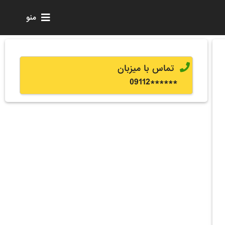
منو
تماس با میزبان
0
9112
******