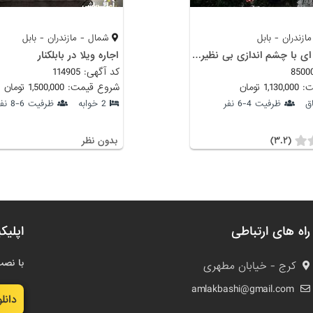
زندران - بابل
شمال - مازندران - بابل
ویلا اجاره ای با چشم اندازی بی نظیر در بابلکنار
اجاره ویلا در بابلکنار
کد آگهی: 114905
 تومان
شروع قیمت: 1,500,000 تومان
ق
ظرفیت 4-6 نفر
2 خوابه
ظرفیت 6-8 نفر
(۳.۲)
بدون نظر
راه های ارتباطی
اپلیک
با نصب
کرج - خیابان مطهری
amlakbashi@gmail.com
دانل