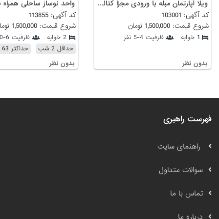
ویلا آپارتمان مبله با ورودی مجزا کتالم رامسر
کد آگهی: 103001
کد آگهی: 113855
شروع قیمت: 1,500,000 تومان
شروع قیمت: 1,500,000 تومان
1 خوابه
ظرفیت 4-5 نفر
2 خوابه
ظرفیت 6-10 نفر
حداقل 2 شب
حداکثر 63 شب
بدون نظر
بدون نظر
فهرست راهبری
راهنمای سایت
سوالات متداول
تماس با ما
درباره ما