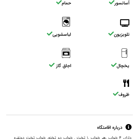
آسانسور
حمام
تلویزیون
لباسشویی
یخچال
اجاق گاز
ظروف
درباره اقامتگاه
دارای ۴ خواب .هر خواب .۱ تخت . خواب دو تخته. خواب تخت دونفره