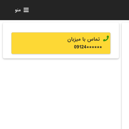
منو
تماس با میزبان
0
9124
******