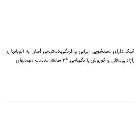
کامل.بسیار تمیز و شیک.دارای دستشویی ایرانی و فرنگی.دسترسی آسان به اتوبانها ی
همت ،ستاری ،حکیم و نیایش.بسیار نزدیک به مراکز خرید تیراژاه،بوستان و کوروش.با نگهبامی ۲۴ ساعته.مناسب مهمانهای