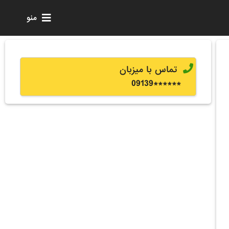
منو
تماس با میزبان
0
9139
******