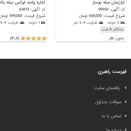
اپارتمان مبله نوساز
کد آگهی: 99950
کد آگهی: 63813
شروع قیمت: 600,000 تومان
شروع قیمت: 599,000 تومان
2 خوابه
ظرفیت 4-5 نفر
1 خوابه
ظرفیت 4-6 نفر
حداکثر 6 شب
(۴.۸)
بدون نظر
فهرست راهبری
راهنمای سایت
سوالات متداول
تماس با ما
درباره ما