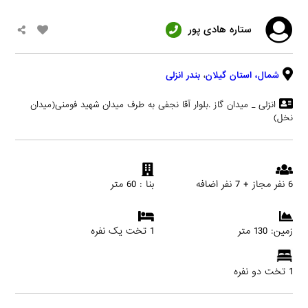
ستاره هادی پور
شمال،
استان گیلان
،
بندر انزلی
انزلی _ میدان گاز .بلوار آقا نجفی به طرف میدان شهید فومنی(میدان
نخل)
6 نفر مجاز + 7 نفر اضافه
بنا : 60 متر
زمین: 130 متر
1 تخت یک نفره
1 تخت دو نفره