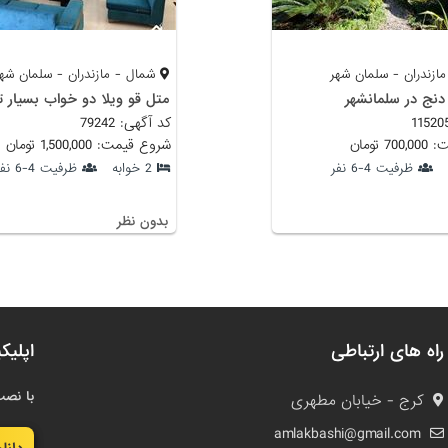
ازندران - سلمان شهر
شمال - مازندران - سلمان شهر
 دنج در سلمانشهر
متل قو ويلا دو خواب بسيار ت
کد آگهی: 79242
 تومان
شروع قیمت: 1,500,000 تومان
ظرفیت 4-6 نفر
2 خوابه
ظرفیت 4-6 نفر
بدون نظر
راه های ارتباطی
اپلیک
با نصب
کرج - خیابان مطهری
amlakbashi@gmail.com