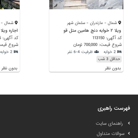
شمال - مازندران - سلمان شهر
شمال - م
ویلا ۲ خوابه دنج هامین متل قو
اجاره ویلا
کد آگهی: 113150
کد آگهی: 115205
شروع قیمت: 700,000 تومان
شروع قیمت: 700,000
2 خوابه
ظرفیت 4-6 نفر
2 خوابه
حداقل 3 شب
بدون نظر
بدون نظر
فهرست راهبری
راهنمای سایت
سوالات متداول