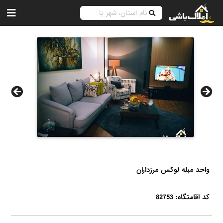
واحد مبله لوکس مرزداران
کد اقامتگاه: 82753