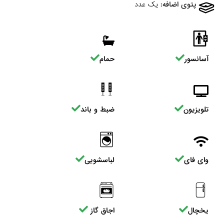
پتوی اضافه:
یک عدد
آسانسور
حمام
تلویزیون
ضبط و باند
وای فای
لباسشویی
یخچال
اجاق گاز