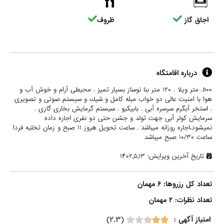
اجاق گاز
ظروف
درباره اقامتگاه
٥٠٠. متر ویلا . ١٢٠ متر بنا نوساز بسیار تمیز . محیطى آرام و خوش آب و
هوا با امنیت عالى دو خواب مبله كامل و شيك و سيستم صوتى و تصويرى
. استخر آبگرم سرسره آبى . بابيكيو . سيستم گرمايش بخارى گازى .
سرمايش كولر آبى جهت تولد و جشن حتى دو نفرى اجاره داده
نميشود،اجاره روزانه ميباشد . ساعت تحويل هروز ١١ صبح و زمان تخليه فردا
ساعت ١٠/٣٠ صبح ميباشد
تاریخ آخرین ویرایش: ۱۴۰۲,۵,۱۳
تعداد نظرات: ۲ مهمان

(۲.۳)
امتیاز آگهی :