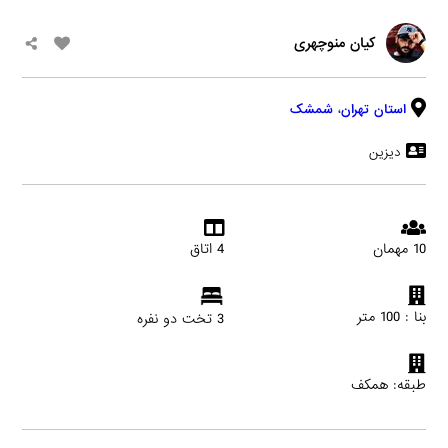
کیان منوچهری
استان تهران
،
شمشک
دیزین
10 مهمان
4 اتاق
بنا : 100 متر
3 تخت دو نفره
طبقه: همکف