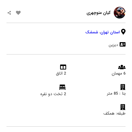
کیان منوچهری
استان تهران
،
شمشک
دیزین
6 مهمان
2 اتاق
بنا : 85 متر
2 تخت دو نفره
طبقه: همکف