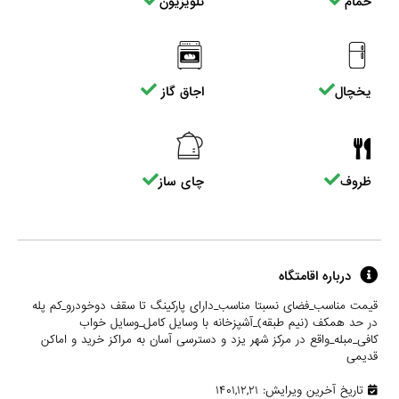
حمام
تلویزیون
یخچال
اجاق گاز
ظروف
چای ساز
درباره اقامتگاه
قیمت مناسب_فضای نسبتا مناسب_دارای پارکینگ تا سقف دو‌خودرو_کم پله
در حد همکف (نیم طبقه)_آشپزخانه با وسایل کامل_وسایل خواب
کافی_مبله_واقع در مرکز شهر یزد و دسترسی آسان به مراکز خرید و اماکن
قدیمی
تاریخ آخرین ویرایش: ۱۴۰۱,۱۲,۲۱