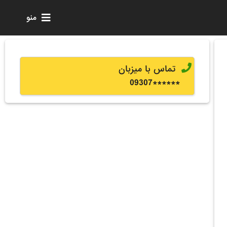
منو
تماس با میزبان
0
9307
******