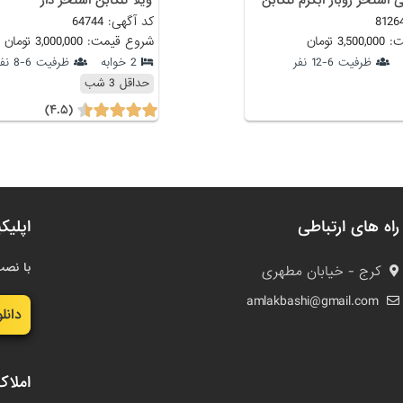
کد آگهی: 64744
 تومان
شروع قیمت: 3,000,000 تومان
ظرفیت 6-12 نفر
2 خوابه
ظرفیت 6-8 نفر
حداقل 3 شب
(۴.۵)
راه های ارتباطی
اپلیک
با نصب
کرج - خیابان مطهری
amlakbashi@gmail.com
دانل
املاک