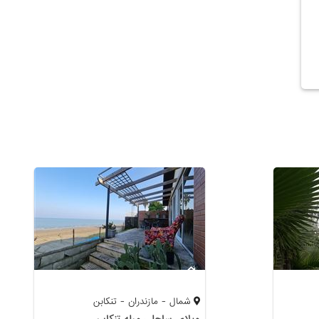
شمال - مازندران - تنکابن
ویلای ساحلی مبله تنکابن