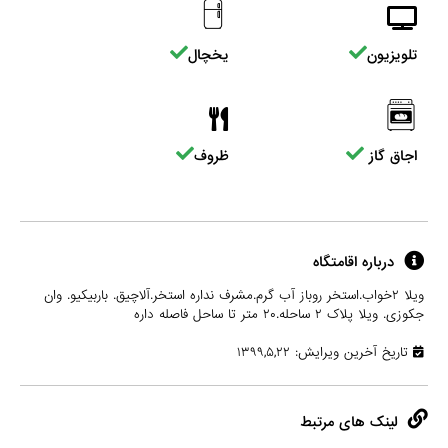
تلویزیون
یخچال
اجاق گاز
ظروف
درباره اقامتگاه
ویلا ۲خواب.استخر روباز آب گرم.مشرف نداره استخر.آلاچیق. باربیکیو. وان
جکوزی. ویلا پلاک ۲ ساحله.۲۰ متر تا ساحل فاصله داره
تاریخ آخرین ویرایش: ۱۳۹۹,۵,۲۲
لینک های مرتبط