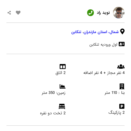
نوید راد
شمال،
استان مازندران
،
تنکابن
اول ورودیه تنکابن
4 نفر مجاز + 4 نفر اضافه
2 اتاق
بنا : 110 متر
زمین: 350 متر
2 پارکینگ
2 تخت دو نفره