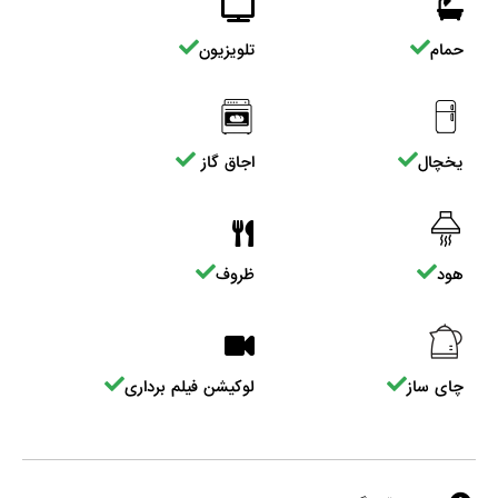
حمام
تلویزیون
یخچال
اجاق گاز
هود
ظروف
چای ساز
لوکیشن فیلم برداری