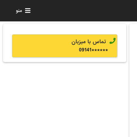
منو
تماس با میزبان
0
9141
******