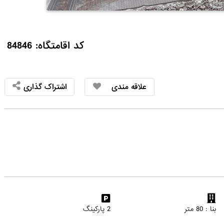
کد اقامتگاه: 84846
علاقه مندی
اشتراک گذاری
بنا : 80 متر
2 پارکینگ