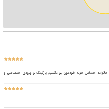
و خانواده احساس خونه خودمون رو داشتیم پارکینگ و ورودی اختصاصی و