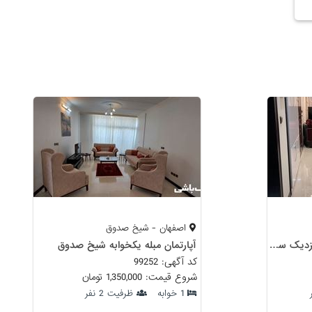
اصفهان - شیخ صدوق
خونه مبله یک خواب نوساز نزدیک سی و سه پل
آپارتمان مبله یکخوابه شیخ صدوق
کد آگهی: 99252
شروع قیمت: 1,350,000 تومان
1 خوابه
ظرفیت 2 نفر