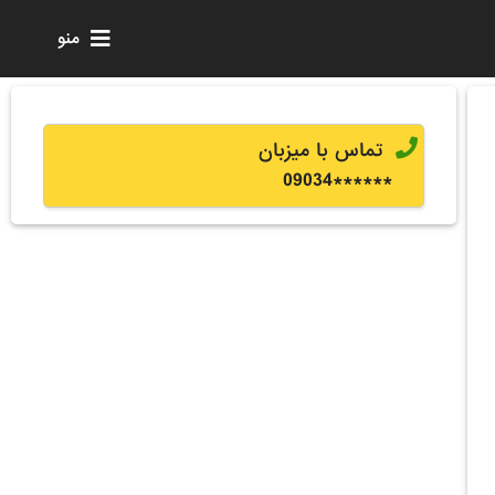
منو
تماس با میزبان
0
9034
******