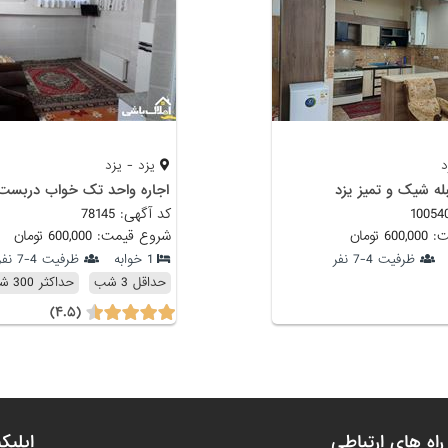
د
یزد - یزد
ه شیک و تمیز یزد
کد آگهی: 78145
 تومان
شروع قیمت: 600,000 تومان
ظرفیت 4-7 نفر
1 خوابه
ظرفیت 4-7 نفر
حداقل 3 شب
حداکثر 300 شب
(۴.۵)
راه های ارتباطی
اپلیک