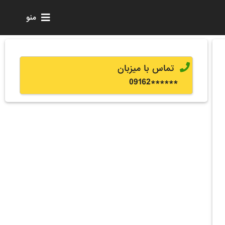
منو
تماس با میزبان
0
9162
******