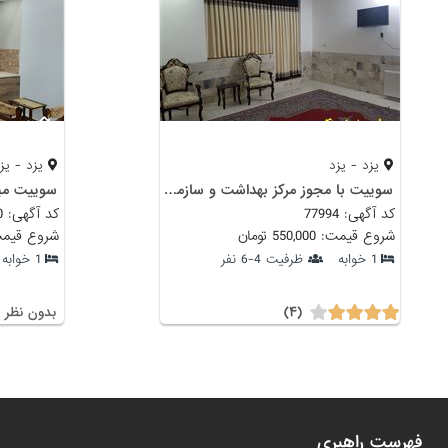
یزد - یزد
یزد - یز
سوییت با مجوز مرکز بهداشت و سازمان گردشگری
سوییت مبل
کد آگهی: 77994
کد آگهی: 100540
شروع قیمت: 550,000 تومان
شروع قیمت: 600,000
1 خوابه
ظرفیت 4-6 نفر
1 خوابه
(۴)
بدون نظر
فهرست راهبری