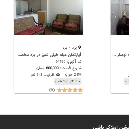
یزد - یزد
اجاره واحد تک خواب دربست نوساز شیک و تمیز در یزد
آپارتمان مبله خیلی تمیز در یزد مخصوص قشر بافرهنگ
کد آگهی: 64196
شروع قیمت: 600,000 تومان
2 خوابه
ظرفیت 3-6 نفر
حداکثر 150 شب
(۵)
یشن املاک باشی