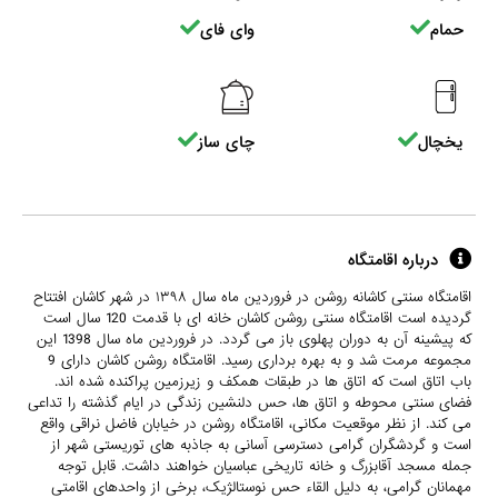
حمام
وای فای
یخچال
چای ساز
درباره اقامتگاه
اقامتگاه سنتی کاشانه روشن در فروردین ماه سال ۱۳۹۸ در شهر کاشان افتتاح
گردیده است اقامتگاه سنتی روشن کاشان خانه ای با قدمت 120 سال است
که پیشینه آن به دوران پهلوی باز می گردد. در فروردین ماه سال 1398 این
مجموعه مرمت شد و به بهره برداری رسید. اقامتگاه روشن کاشان دارای 9
باب اتاق است که اتاق ها در طبقات همکف و زیرزمین پراکنده شده اند.
فضای سنتی محوطه و اتاق ها، حس دلنشین زندگی در ایام گذشته را تداعی
می کند. از نظر موقعیت مکانی، اقامتگاه روشن در خیابان فاضل نراقی واقع
است و گردشگران گرامی دسترسی آسانی به جاذبه های توریستی شهر از
جمله مسجد آقابزرگ و خانه تاریخی عباسیان خواهند داشت. قابل توجه
مهمانان گرامی، به دلیل القاء حس نوستالژیک، برخی از واحدهای اقامتی