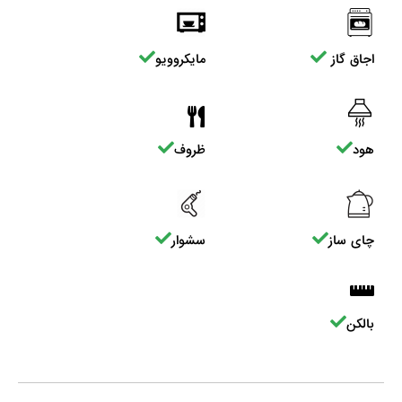
اجاق گاز
مایکروویو
هود
ظروف
چای ساز
سشوار
بالکن