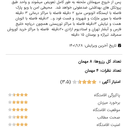
پس از خروج میهمانان ملحفه به طور کامل تعویض میشوند و واحد طبق
پروتکل های بهداشتی ضدعفونی خواهد شد. محیطی امن با ویو پارک
فاصله با ایستگاه اتوبوس مترو ۲ دقیقه فاصله با مراکز درمانی ۳ دقیقه
فاصله با سوپر مارکت و شهروند و فست فود و... ۲دقیقه فاصله با اتوبان
همت و نیایش ۳دقیقه فاصله با مراکز توریستی همچون دریاچه خلیج
فارس و آبشار تهران و استادیوم ازادی ۲۰دقیقه فاصله با مراکز خرید کوروش
سمرقند تیراژه و بوستان ۱۵ دقیقه
تاریخ آخرین ویرایش: ۱۴۰۱,۹,۲۸
تعداد نظرات: ۴ مهمان

(۳.۵)
امتیاز آگهی :
پاکیزگی اقامتگاه
برخورد میزبان
موقعیت اقامتگاه
صحت مطالب
امنیت اقامتگاه