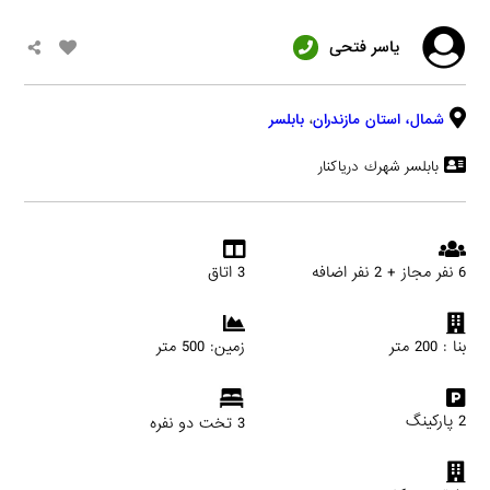
ياسر فتحى
شمال،
استان مازندران
،
بابلسر
بابلسر شهرك درياكنار
6 نفر مجاز + 2 نفر اضافه
3 اتاق
بنا : 200 متر
زمین: 500 متر
2 پارکینگ
3 تخت دو نفره