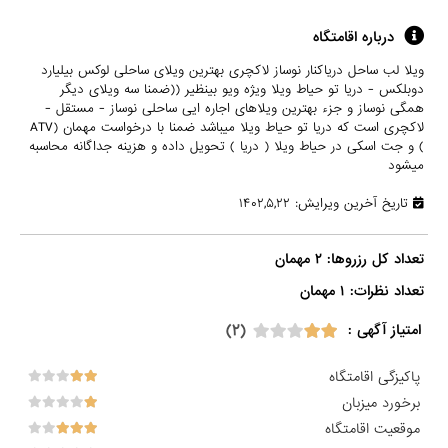
درباره اقامتگاه
ويلا لب ساحل درياكنار نوساز لاكچرى بهترين ويلاى ساحلى لوكس بيليارد
دوبلكس - دريا تو حياط ويلا ويژه ويو بينظير ((ضمنا سه ويلاى ديگر
همگى نوساز و جزء بهترين ويلاهاى اجاره ايى ساحلى نوساز - مستقل -
لاكچرى است كه دريا تو حياط ويلا ميباشد ضمنا با درخواست مهمان (ATV
) و جت اسكى در حياط ويلا ( دريا ) تحويل داده و هزينه جداگانه محاسبه
ميشود
تاریخ آخرین ویرایش: ۱۴۰۲,۵,۲۲
تعداد نظرات: ۱ مهمان

(۲)
امتیاز آگهی :
پاکیزگی اقامتگاه
برخورد میزبان
موقعیت اقامتگاه