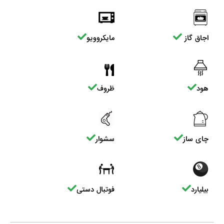
اجاق گاز
مایکروویو
هود
ظروف
چای ساز
سشوار
بیلیارد
فوتبال دستی