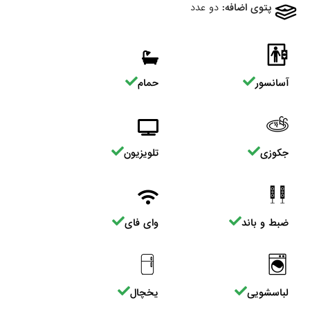
پتوی اضافه:
دو عدد
آسانسور
حمام
جکوزی
تلویزیون
ضبط و باند
وای فای
لباسشویی
یخچال