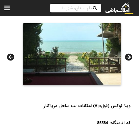
ويلا لوکس (فولVip) امکانات لب ساحل درياكنار
کد اقامتگاه: 85584