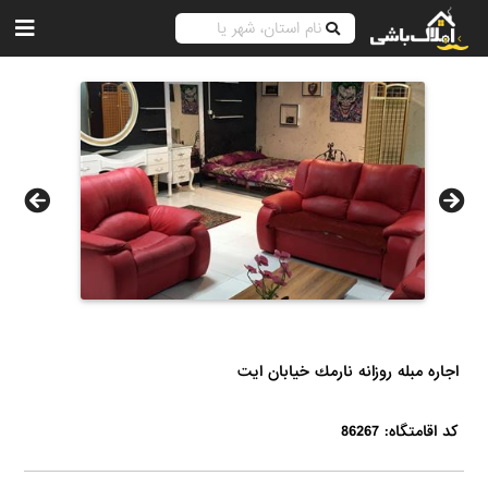
اجاره مبله روزانه نارمك خيابان ايت
کد اقامتگاه: 86267