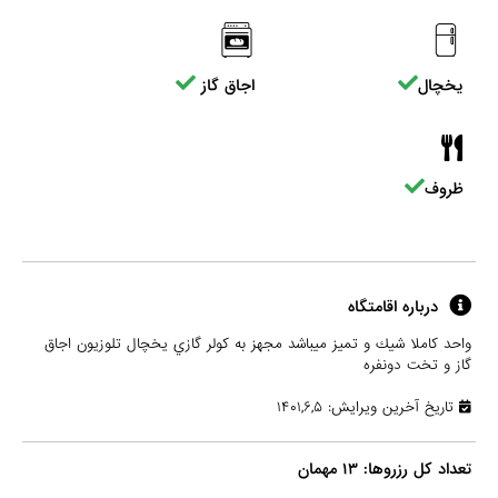
یخچال
اجاق گاز
ظروف
درباره اقامتگاه
واحد كاملا شيك و تميز ميباشد مجهز به كولر گازي يخچال تلوزيون اجاق
گاز و تخت دونفره
تاریخ آخرین ویرایش: ۱۴۰۱,۶,۵