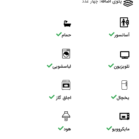
پتوی اضافه:
چهار عدد
آسانسور
حمام
تلویزیون
لباسشویی
یخچال
اجاق گاز
مایکروویو
هود