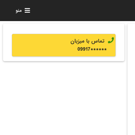
منو
تماس با میزبان
0
9917
******