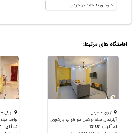
اجاره روزانه خانه در جردن
اقامتگاه های مرتبط:
تهران - جردن
تهران - 
آپارتمان مبله لوکس دو خواب پارک‌وی
واحد مبله
کد آگهی: 101881
کد آگهی: 98337