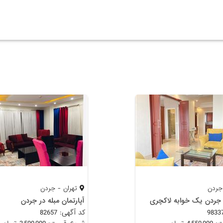
جردن
تهران - جردن
 جردن یک خوابه لاکچری
آپارتمان مبله در جردن
کد آگهی: 82657