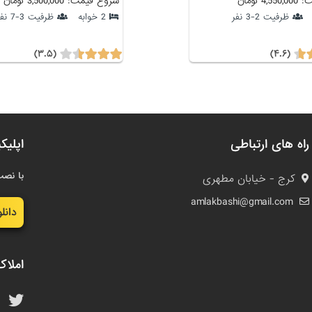
 تومان
شروع قیمت: 3,500,000 تومان
ظرفیت 2-3 نفر
2 خوابه
ظرفیت 3-7 نفر
(۳.۵)
(۴.۶)
راه های ارتباطی
اپلیک
با نصب
کرج - خیابان مطهری
amlakbashi@gmail.com
دانل
املاک