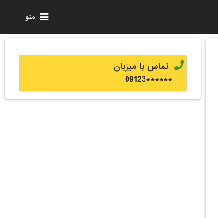
منو
تماس با میزبان
0
9123
******