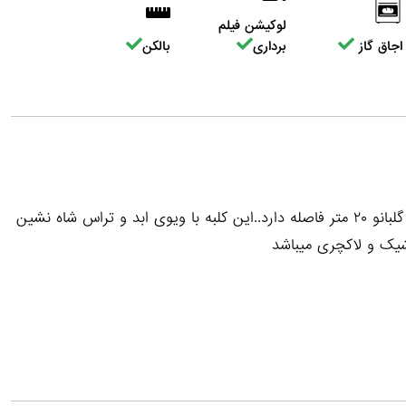
لوکیشن فیلم
اجاق گاز
برداری
بالکن
سلام..کلبه گلبانو در یک باغ ۲۰۰۰متری قرار گرفته که با ویلای گلبانو ۲۰ متر فاصله دارد..این کلبه با ویوی ابد و تراس شاه نشین
شیک و لاکچری میباشد