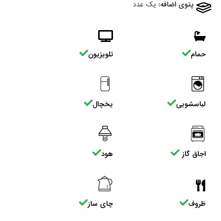
پتوی اضافه:
یک عدد
حمام
تلویزیون
لباسشویی
یخچال
اجاق گاز
هود
ظروف
چای ساز