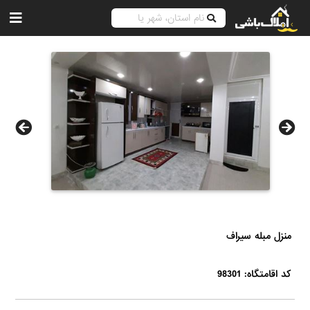
منزل مبله سیراف
کد اقامتگاه: 98301