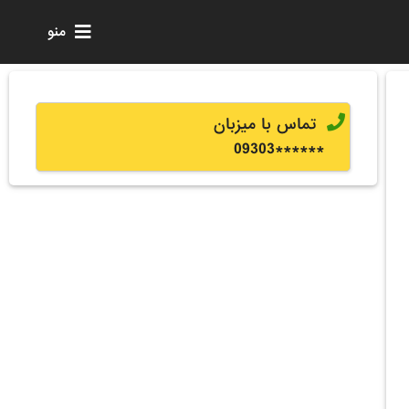
منو
تماس با میزبان
0
9303
******