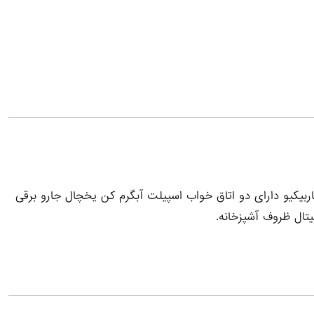
ستخر رو باز محوطه باربیکیو دارای دو اتاق خواب اسپیلت آبگرم کن یخچال جارو برقی
تال ظروف آشپزخانه.