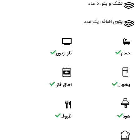
تشک و پتو:
6 عدد
پتوی اضافه:
یک عدد
حمام
تلویزیون
یخچال
اجاق گاز
هود
ظروف