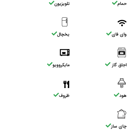
حمام
تلویزیون
وای فای
یخچال
اجاق گاز
مایکروویو
هود
ظروف
چای ساز