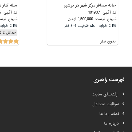
خانه مسافر مرکز شهر در بوشهر
مبله کنار 
کد آگهی: 101907
کد آگهی: 102425
شروع قیمت: 1,500,000 تومان
شروع قیمت: 1,499,000
2 خوابه
ظرفیت 4-8 نفر
2 خوابه
حداقل 2 شب
بدون نظر
فهرست راهبری
راهنمای سایت
سوالات متداول
تماس با ما
درباره ما