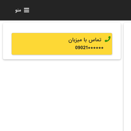
منو
تماس با میزبان
0
9021
******