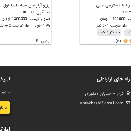
دریا با دسترسی عالی
رزرو آپارتمان مبله طبقه اول ب
کد آگهی: 101108
 تومان
شروع قیمت: 1,300,000 تومان
ظرفیت 4-7 نفر
1 خوابه
ظرفیت 2-6 نفر
حداکثر 7 شب
(۵)
بدون نظر
راه های ارتباطی
اپلیک
با نصب
کرج - خیابان مطهری
amlakbashi@gmail.com
دانل
املاک